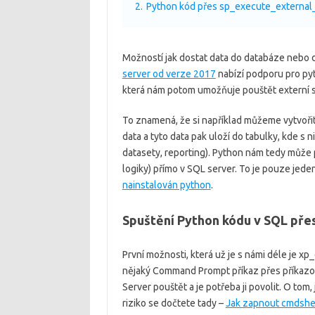
2.
Python kód přes sp_execute_external_
Možností jak dostat data do databáze nebo d
server od verze 2017
nabízí podporu pro py
která nám potom umožňuje pouštět externí sk
To znamená, že si například můžeme vytvoři
data a tyto data pak uloží do tabulky, kde s 
datasety, reporting). Python nám tedy může 
logiky) přímo v SQL server. To je pouze jeden
nainstalován python
.
Spuštění Python kódu v SQL pře
První možnosti, která už je s námi déle je x
nějaký Command Prompt příkaz přes příkazov
Server pouštět a je potřeba ji povolit. O tom
riziko se dočtete tady –
Jak zapnout cmdshel