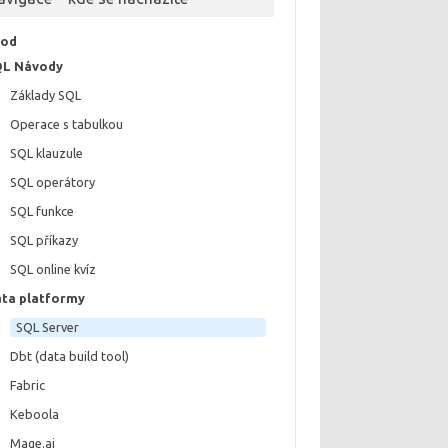
vod
QL Návody
Základy SQL
Operace s tabulkou
SQL klauzule
SQL operátory
SQL funkce
SQL příkazy
SQL online kvíz
ta platformy
SQL Server
Dbt (data build tool)
Fabric
Keboola
Mage.ai