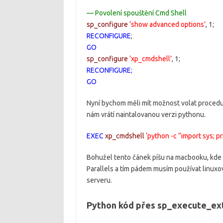
— Povolení spouštění Cmd Shell
sp_configure
‘show advanced options’
,
1
;
RECONFIGURE
;
GO
sp_configure
‘xp_cmdshell’
,
1
;
RECONFIGURE
;
GO
Nyní bychom měli mít možnost volat procedur
nám vrátí naintalovanou verzi pythonu.
EXEC
xp_cmdshell
‘python -c “import sys; pr
Bohužel tento čánek píšu na macbooku, kde
Parallels a tím pádem musím používat linuxo
serveru.
Python kód přes sp_execute_ext