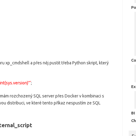
Po
Co
u xp_cmdshell a přes něj pustit třeba Python skript, který
int(sys.version)”‘
;
Ex
 mám rozchozený SQL server přes Docker v kombinaci s
vou distribuci, ve které tento příkaz nespustím ze SQL
BI
Ch
ernal_script