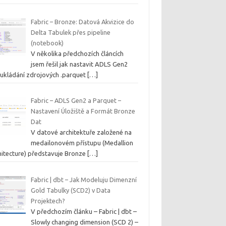
Fabric – Bronze: Datová Akvizice do
Delta Tabulek přes pipeline
(notebook)
V několika předchozích článcích
jsem řešil jak nastavit ADLS Gen2
 ukládání zdrojových .parquet
[…]
Fabric – ADLS Gen2 a Parquet –
Nastavení Úložiště a Formát Bronze
Dat
V datové architektuře založené na
medailonovém přístupu (Medallion
hitecture) představuje Bronze
[…]
Fabric | dbt – Jak Modeluju Dimenzní
Gold Tabulky (SCD2) v Data
Projektech?
V předchozím článku – Fabric | dbt –
Slowly changing dimension (SCD 2) –