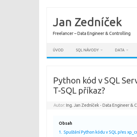
Skip
to
content
Jan Zedníček
Freelancer – Data Engineer & Controlling
ÚVOD
SQL NÁVODY
DATA
Python kód v SQL Serv
T-SQL příkaz?
Autor:
Ing. Jan Zedníček - Data Engineer & C
Obsah
1.
Spuštění Python kódu v SQL přes xp_