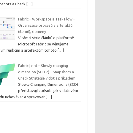
pshots a Check
[…]
Fabric – Workspace a Task Flow –
Organizace procesů a artefaktů
(itemů), domény
V rámci série článků o platformě
Microsoft Fabric se věnujeme
ným funkcím a artefaktům tohoto
[…]
Fabric | dbt – Slowly changing
dimension (SCD 2) – Snapshots a
Check Strategie v dbt s příkladem
Slowly Changing Dimensions (SCD)
představují způsob, jak v datovém
adu uchovávat a spravovat
[…]