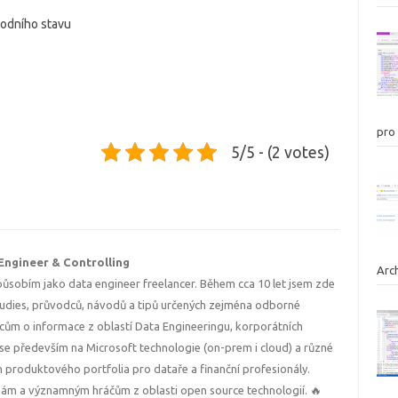
vodního stavu
pro
5/5 - (2 votes)
 Engineer & Controlling
Arc
ůsobím jako data engineer freelancer. Během cca 10 let jsem zde
tudies, průvodců, návodů a tipů určených zejména odborné
cům o informace z oblastí Data Engineeringu, korporátních
i se především na Microsoft technologie (on-prem i cloud) a různé
ch produktového portfolia pro dataře a finanční profesionály.
mám a významným hráčům z oblasti open source technologií. 🔥