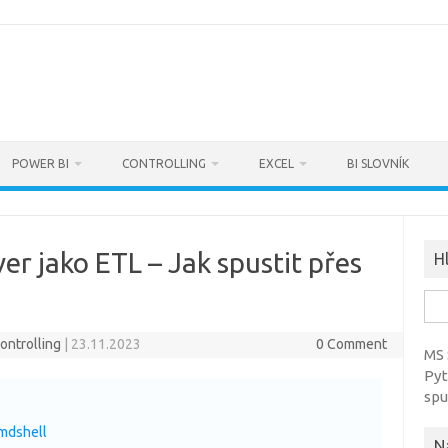
POWER BI
CONTROLLING
EXCEL
BI SLOVNÍK
er jako ETL – Jak spustit přes
H
Sea
for:
ontrolling
|
23.11.2023
0 Comment
MS 
Pyt
spu
cmdshell
N