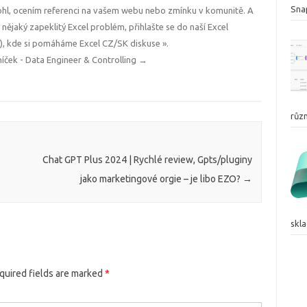
Sna
l, ocením referenci na vašem webu nebo zmínku v komunitě. A
i nějaký zapeklitý Excel problém, přihlašte se do naší Excel
ů), kde si pomáháme
Excel CZ/SK diskuse »
.
níček - Data Engineer & Controlling
→
růz
Chat GPT Plus 2024 | Rychlé review, Gpts/pluginy
jako marketingové orgie – je libo EZO?
→
skl
quired fields are marked
*