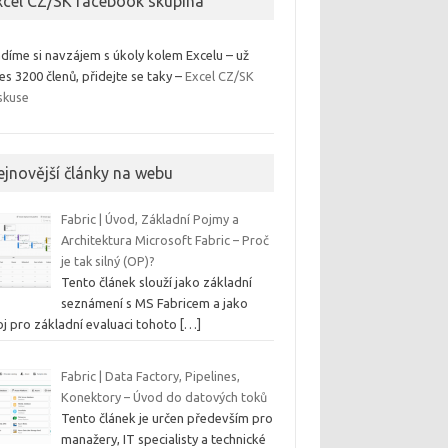
xcel CZ/SK facebook skupina
díme si navzájem s úkoly kolem Excelu – už
es 3200 členů, přidejte se taky –
Excel CZ/SK
skuse
ejnovější články na webu
Fabric | Úvod, Základní Pojmy a
Architektura Microsoft Fabric – Proč
je tak silný (OP)?
Tento článek slouží jako základní
seznámení s MS Fabricem a jako
oj pro základní evaluaci tohoto
[…]
Fabric | Data Factory, Pipelines,
Konektory – Úvod do datových toků
Tento článek je určen především pro
manažery, IT specialisty a technické