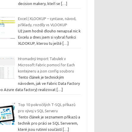
decision makery, kteří se
[…]
Excel | XLOOKUP – syntaxe, návod,
příklady, rozdíly vs VLOOKUP
Už jsem hodně dlouho nenapsal nic k
Excelu a dnes jsem si vybral funkci
XLOOKUP, kterou tu ještě
[…]
Hromadný Import Tabulek v
Microsoft Fabric pomocí for Each
kontejneru a json config souboru
Tento článek je technickým
návodem, jak ve Fabric Data Factory
bo Azure data factory) realizovat
[…]
Top 10 pokročilých T-SQL příkazů
pro vývoj v SQL Serveru
Tento článek je seznamem příkazů a
technik pro práci se SQL Serverem,
které jsou rutinní součástí
[…]