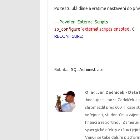
Po testu uklidíme a vrátíme nastavení do pů
— Povolení External Scripts
sp_configure
‘external scripts enabled’
, 0;
RECONFIGURE
;
Rubrika:
SQL Administrace
O Ing. Jan Zedníček - Data
Jmenuji se Honza Zedníček a p
shromáždil přes 600 IT case s
veřejnosti, studentům a zájem
financí a reportingu. Zaměřuj
synergické efekty v rámci jeji
Věnuji se také dalším platfor