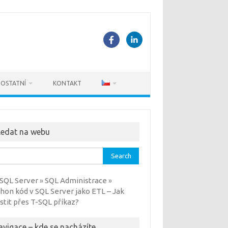
OSTATNÍ
KONTAKT
ledat na webu
rch
SQL Server
SQL Administrace
»
»
hon kód v SQL Server jako ETL – Jak
stit přes T-SQL příkaz?
avigace – kde se nacházíte