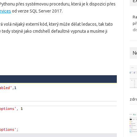
E
 Pythonu přes systémovou proceduru, která je k dispozici přes
rvices
od verze SQL Server 2017.
Ra
př
á volá nějaký externí kód, který může dělat ledacos, tak tato
di
 tedy stejně jako cmdshell defaultně vypnuta a musíme ji
N
zdr