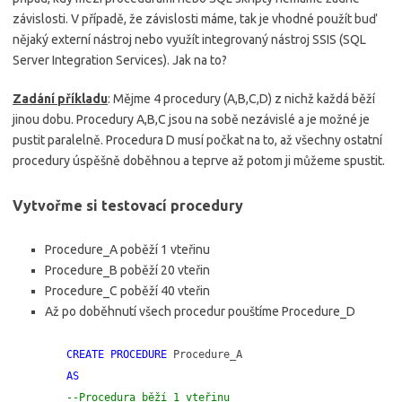
závislosti. V případě, že závislosti máme, tak je vhodné použít buď
nějaký externí nástroj nebo využít integrovaný nástroj SSIS (SQL
Server Integration Services). Jak na to?
Zadání příkladu
: Mějme 4 procedury (A,B,C,D) z nichž každá běží
jinou dobu. Procedury A,B,C jsou na sobě nezávislé a je možné je
pustit paralelně. Procedura D musí počkat na to, až všechny ostatní
procedury úspěšně doběhnou a teprve až potom ji můžeme spustit.
Vytvořme si testovací procedury
Procedure_A poběží 1 vteřinu
Procedure_B poběží 20 vteřin
Procedure_C poběží 40 vteřin
Až po doběhnutí všech procedur pouštíme Procedure_D
CREATE PROCEDURE
Procedure_A
AS
--Procedura běží 1 vteřinu