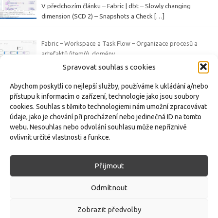
V předchozím článku – Fabric | dbt – Slowly changing
dimension (SCD 2) – Snapshots a Check
[…]
Fabric – Workspace a Task Flow – Organizace procesů a
artefaktů (itemů), domény
V rámci série článků o platformě Microsoft Fabric se věnujeme
Spravovat souhlas s cookies
různým funkcím a artefaktům tohoto
[…]
Abychom poskytli co nejlepší služby, používáme k ukládání a/nebo
přístupu k informacím o zařízení, technologie jako jsou soubory
Fabric | dbt – Slowly changing dimension (SCD 2) – Snapshots a
cookies. Souhlas s těmito technologiemi nám umožní zpracovávat
Check Strategie v dbt s příkladem
údaje, jako je chování při procházení nebo jedinečná ID na tomto
Slowly Changing Dimensions (SCD) představují způsob, jak v
webu. Nesouhlas nebo odvolání souhlasu může nepříznivě
datovém skladu uchovávat a spravovat
[…]
ovlivnit určité vlastnosti a funkce.
Přijmout
Freelancing:
Datový sklad |
Manažerský reporting |
Finance &
Controlling |
Kontakt
Odmítnout
Zásady:
Ochrana osobních údajů |
Zásady cookies
Zobrazit předvolby