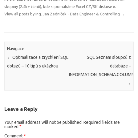
skupiny (2.4k+ členů), kde si pomáháme
Excel CZ/SK diskuse »
.
View all posts by Ing. Jan Zedníček - Data Engineer & Controlling
→
Navigace
←
Optimalizace a zrychlení SQL
SQL Seznam sloupců z
dotazů – 10 tipů s ukázkou
databáze –
INFORMATION_SCHEMA.COLUMNS
→
Leave a Reply
Your email address will not be published.
Required fields are
marked
*
Comment
*