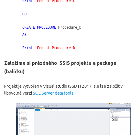
Print
'End of Procedure_C'
GO
CREATE PROCEDURE
Procedure_D
AS
Print
'End of Procedure_D'
Založíme si prázdného SSIS projektu a package
(balíčku)
Projekt je vytvořen v Visual studio (SSDT) 2017, ale lze založit v
libovolné verzi
SQL Server data tools
.