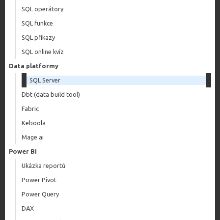
SQL operátory
SQL funkce
SQL příkazy
SQL online kvíz
Data platformy
SQL Server
Dbt (data build tool)
Fabric
Keboola
Mage.ai
Power BI
Ukázka reportů
Power Pivot
Power Query
DAX