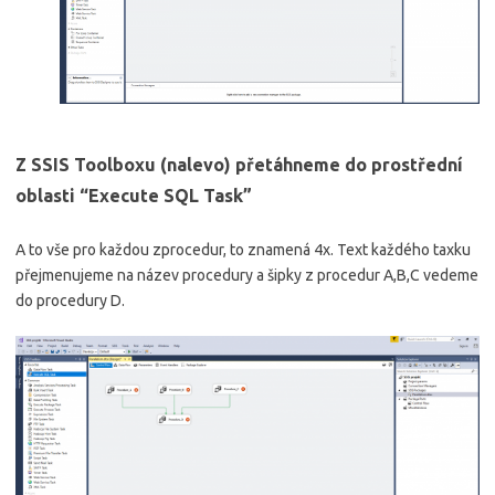
Z SSIS Toolboxu (nalevo) přetáhneme do prostřední
oblasti “Execute SQL Task”
A to vše pro každou zprocedur, to znamená 4x. Text každého taxku
přejmenujeme na název procedury a šipky z procedur A,B,C vedeme
do procedury D.