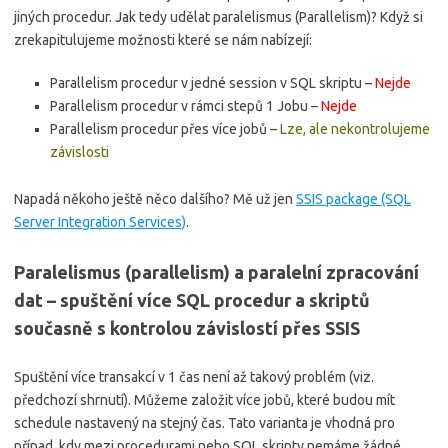
jiných procedur. Jak tedy udělat paralelismus (Parallelism)? Když si
zrekapitulujeme možnosti které se nám nabízejí:
Parallelism procedur v jedné session v SQL skriptu –
Nejde
Parallelism procedur v rámci stepů 1 Jobu –
Nejde
Parallelism procedur přes více jobů –
Lze, ale nekontrolujeme
závislosti
Napadá někoho ještě něco dalšího? Mě už jen
SSIS package (SQL
Server Integration Services)
.
Paralelismus (parallelism) a paralelní zpracování
dat – spuštění více SQL procedur a skriptů
současně s kontrolou závislostí přes SSIS
Spuštění více transakcí v 1 čas není až takový problém (viz.
předchozí shrnutí). Můžeme založit více jobů, které budou mít
schedule nastavený na stejný čas. Tato varianta je vhodná pro
případ, kdy mezi procedurami nebo SQL skripty nemáme žádné