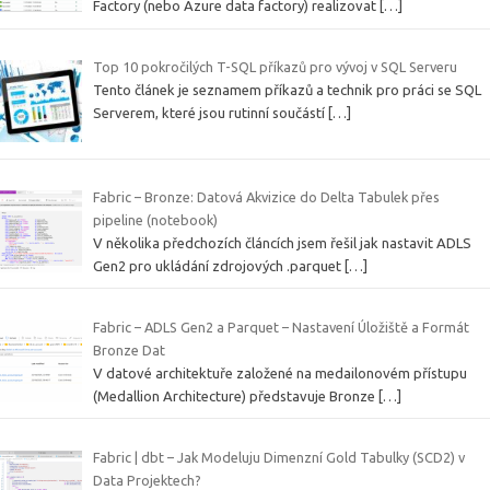
Factory (nebo Azure data factory) realizovat
[…]
Top 10 pokročilých T-SQL příkazů pro vývoj v SQL Serveru
Tento článek je seznamem příkazů a technik pro práci se SQL
Serverem, které jsou rutinní součástí
[…]
Fabric – Bronze: Datová Akvizice do Delta Tabulek přes
pipeline (notebook)
V několika předchozích článcích jsem řešil jak nastavit ADLS
Gen2 pro ukládání zdrojových .parquet
[…]
Fabric – ADLS Gen2 a Parquet – Nastavení Úložiště a Formát
Bronze Dat
V datové architektuře založené na medailonovém přístupu
(Medallion Architecture) představuje Bronze
[…]
Fabric | dbt – Jak Modeluju Dimenzní Gold Tabulky (SCD2) v
Data Projektech?