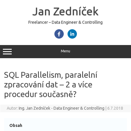
Skip
to
Jan Zedníček
content
Freelancer – Data Engineer & Controlling
Menu
SQL Parallelism, paralelní
zpracování dat – 2 a více
procedur současně?
Autor:
Ing. Jan Zedníček - Data Engineer & Controlling
|
6.7.2018
Obsah