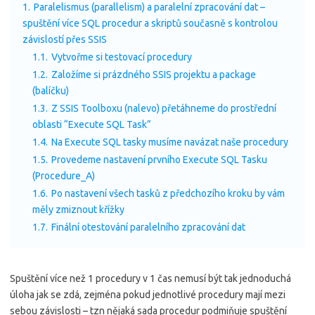
1.
Paralelismus (parallelism) a paralelní zpracování dat –
spuštění více SQL procedur a skriptů současně s kontrolou
závislostí přes SSIS
1.1.
Vytvořme si testovací procedury
1.2.
Založíme si prázdného SSIS projektu a package
(balíčku)
1.3.
Z SSIS Toolboxu (nalevo) přetáhneme do prostřední
oblasti “Execute SQL Task”
1.4.
Na Execute SQL tasky musíme navázat naše procedury
1.5.
Provedeme nastavení prvního Execute SQL Tasku
(Procedure_A)
1.6.
Po nastavení všech tasků z předchozího kroku by vám
měly zmiznout křížky
1.7.
Finální otestování paralelního zpracování dat
Spuštění více než 1 procedury v 1 čas nemusí být tak jednoduchá
úloha jak se zdá, zejména pokud jednotlivé procedury mají mezi
sebou závislosti – tzn nějaká sada procedur podmiňuje spuštění