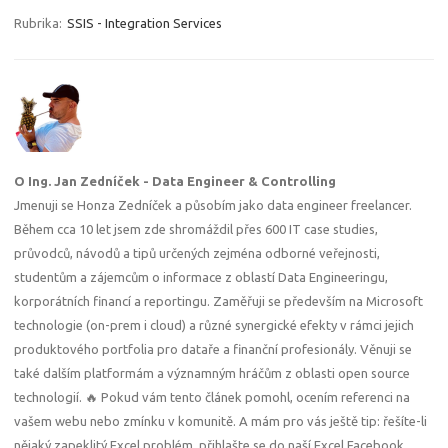
Rubrika:
SSIS - Integration Services
O Ing. Jan Zedníček - Data Engineer & Controlling
Jmenuji se Honza Zedníček a působím jako data engineer freelancer.
Během cca 10 let jsem zde shromáždil přes 600 IT case studies,
průvodců, návodů a tipů určených zejména odborné veřejnosti,
studentům a zájemcům o informace z oblastí Data Engineeringu,
korporátních financí a reportingu. Zaměřuji se především na Microsoft
technologie (on-prem i cloud) a různé synergické efekty v rámci jejich
produktového portfolia pro dataře a finanční profesionály. Věnuji se
také dalším platformám a významným hráčům z oblasti open source
technologií. 🔥 Pokud vám tento článek pomohl, ocením referenci na
vašem webu nebo zmínku v komunitě. A mám pro vás ještě tip: řešíte-li
nějaký zapeklitý Excel problém, přihlašte se do naší Excel Facebook