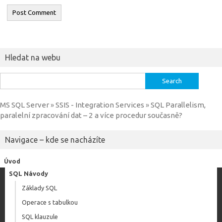
Hledat na webu
Search
for:
MS SQL Server
SSIS - Integration Services
SQL Parallelism,
»
»
paralelní zpracování dat – 2 a více procedur současně?
Navigace – kde se nacházíte
Úvod
SQL Návody
Základy SQL
Operace s tabulkou
SQL klauzule