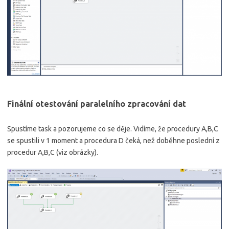
Finální otestování paralelního zpracování dat
Spustíme task a pozorujeme co se děje. Vidíme, že procedury A,B,C
se spustili v 1 moment a procedura D čeká, než doběhne poslední z
procedur A,B,C (viz obrázky).