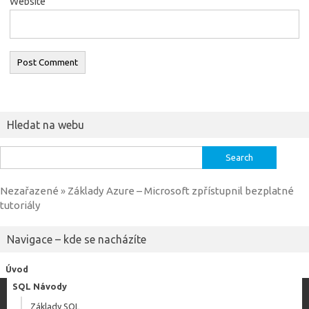
Website
Hledat na webu
Search
for:
Nezařazené
Základy Azure – Microsoft zpřístupnil bezplatné
»
tutoriály
Navigace – kde se nacházíte
Úvod
SQL Návody
Základy SQL