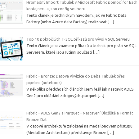
Hromadný Import Tabulek v Microsoft Fabric pomocí for Each
kontejneru a json config souboru
Tento článek je technickým návodem, jak ve Fabric Data
Factory (nebo Azure data factory) realizovat
[…]
Top 10 pokročilých T-SQL příkazů pro vývoj v SQL Serveru
Tento článek je seznamem příkazů a technik pro práci se SQL
Serverem, které jsou rutinní součástí
[…]
Fabric – Bronze: Datová Akvizice do Delta Tabulek přes
pipeline (notebook)
V několika předchozích článcích jsem řešil jak nastavit ADLS
Gen2 pro ukládání zdrojových .parquet
[…]
Fabric – ADLS Gen2 a Parquet – Nastavení Úložiště a Formát
Bronze Dat
V datové architektuře založené na medailonovém přístupu
(Medallion Architecture) představuje Bronze
[…]