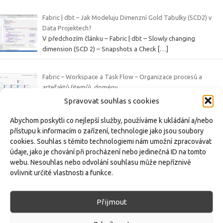
Fabric | dbt – Jak Modeluju Dimenzní Gold Tabulky (SCD2) v
Data Projektech?
V předchozím článku – Fabric | dbt – Slowly changing
dimension (SCD 2) – Snapshots a Check
[…]
Fabric – Workspace a Task Flow – Organizace procesů a
artefaktů (itemů), domény
V rámci série článků o platformě Microsoft Fabric se věnujeme
Spravovat souhlas s cookies
různým funkcím a artefaktům tohoto
[…]
Abychom poskytli co nejlepší služby, používáme k ukládání a/nebo
přístupu k informacím o zařízení, technologie jako jsou soubory
Fabric | dbt – Slowly changing dimension (SCD 2) – Snapshots a
cookies. Souhlas s těmito technologiemi nám umožní zpracovávat
Check Strategie v dbt s příkladem
údaje, jako je chování při procházení nebo jedinečná ID na tomto
Slowly Changing Dimensions (SCD) představují způsob, jak v
webu. Nesouhlas nebo odvolání souhlasu může nepříznivě
datovém skladu uchovávat a spravovat
[…]
ovlivnit určité vlastnosti a funkce.
Přijmout
Freelancing:
Datový sklad |
Manažerský reporting |
Finance &
Controlling |
Kontakt