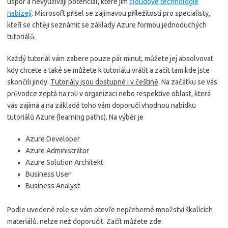
úspor a nevyužívají potenciál, které jim
cloudové technologie
nabízejí
. Microsoft přišel se zajímavou příležitostí pro specialisty,
kteří se chtěji seznámit se základy Azure formou jednoduchých
tutoriálů.
Každý tutoriál vám zabere pouze pár minut, můžete jej absolvovat
kdy chcete a také se můžete k tutoriálu vrátit a začít tam kde jste
skončili jindy.
Tutoriály jsou dostupné i v češtině
. Na začátku se vás
průvodce zeptá na roli v organizaci nebo respektive oblast, která
vás zajímá a na základě toho vám doporučí vhodnou nabídku
tutoriálů Azure (learning paths). Na výběr je
Azure Developer
Azure Administrátor
Azure Solution Architekt
Business User
Business Analyst
Podle uvedené role se vám otevře nepřeberné množství školících
materiálů. nelze než doporučit. Začít můžete zde: