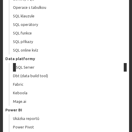
Operace s tabulkou
SQL klauzule
SQL operátory
SQL funkce
SQL příkazy
SQL online kvíz
Data platformy
SQL Server
Dbt (data build tool)
Fabric
Keboola
Mage.ai
Power BI
Ukázka reportů
Power Pivot