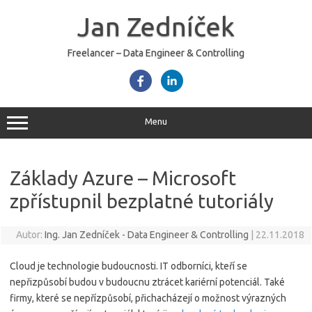
Skip
to
Jan Zedníček
content
Freelancer – Data Engineer & Controlling
Menu
Základy Azure – Microsoft
zpřístupnil bezplatné tutoriály
Autor:
Ing. Jan Zedníček - Data Engineer & Controlling
|
22.11.2018
Cloud je technologie budoucnosti. IT odborníci, kteří se
nepřizpůsobí budou v budoucnu ztrácet kariérní potenciál. Také
firmy, které se nepřízpůsobí, přichacházejí o možnost výrazných