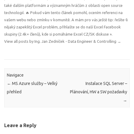
také dalším platformám a významným hráčům z oblasti open source
technologií. 🔥 Pokud vám tento článek pomohl, ocením referenci na
vašem webu nebo zmínku v komunitě. A mám pro vás ještě tip: řešíte-li
nějaký zapeklitý Excel problém, přihlašte se do naší Excel Facebook
skupiny (2.4k+ členů), kde si pomáháme
Excel CZ/SK diskuse »
.
View all posts by Ing. Jan Zedníček - Data Engineer & Controlling
→
Navigace
←
MS Azure služby – Velký
Instalace SQL Server –
přehled
Plánování, HW a SW požadavky
→
Leave a Reply