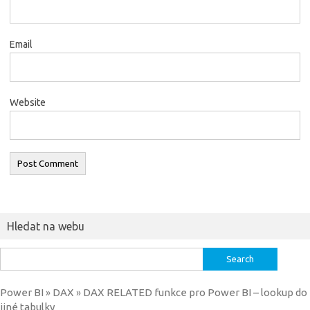
Email
Website
Hledat na webu
Search
for:
Power BI
DAX
DAX RELATED funkce pro Power BI – lookup do
»
»
jiné tabulky