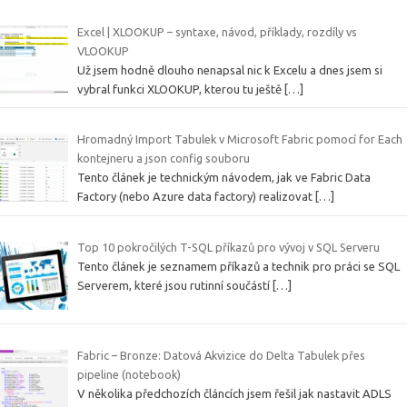
Excel | XLOOKUP – syntaxe, návod, příklady, rozdíly vs
VLOOKUP
Už jsem hodně dlouho nenapsal nic k Excelu a dnes jsem si
vybral funkci XLOOKUP, kterou tu ještě
[…]
Hromadný Import Tabulek v Microsoft Fabric pomocí for Each
kontejneru a json config souboru
Tento článek je technickým návodem, jak ve Fabric Data
Factory (nebo Azure data factory) realizovat
[…]
Top 10 pokročilých T-SQL příkazů pro vývoj v SQL Serveru
Tento článek je seznamem příkazů a technik pro práci se SQL
Serverem, které jsou rutinní součástí
[…]
Fabric – Bronze: Datová Akvizice do Delta Tabulek přes
pipeline (notebook)
V několika předchozích článcích jsem řešil jak nastavit ADLS