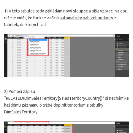
1) V této tabulce tedy zakládám nový sloupec a píšu vzorec. Na obr.
níže je vidět, že funkce začíná
automaticky nabízet hodnoty
z
tabulek, do kterých vidí.
2) Pomocí zápisu
“RELATED(DimSalesTerritory[SalesTerritoryCountry])” si nechám ke
každému záznamu o tržbě doplnit teritorium z tabulky
DimSalesTerritory