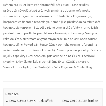
Během cca 10 let jsem zde shromáždil přes 600 IT case studies,
průvodců, návodů a tipů určených zejména odborné veřejnosti,
studentům a zájemcům o informace z oblastí Data Engineeringu,
korporátních financí a reportingu. Zaměřuji se především na Microsoft
technologie (on-prem i cloud) a různé synergické efekty v rámci jejich
produktového portfolia pro dataře a finanční profesionály. Věnuji se
také dalším platformám a významným hráčům z oblasti open source
technologií. 🔥 Pokud vám tento článek pomohl, ocením referenci na
vašem webu nebo zmínku v komunitě. A mám pro vás ještě tip: řešíte-li
nějaký zapeklitý Excel problém, přihlašte se do naší Excel Facebook
skupiny (2.4k+ členů), kde si pomáháme
Excel CZ/SK diskuse »
.
View all posts by Ing. Jan Zedníček - Data Engineer & Controlling
→
Navigace
←
DAX SUM a SUMX – Jak sčítat
DAX CALCULATE funkce –