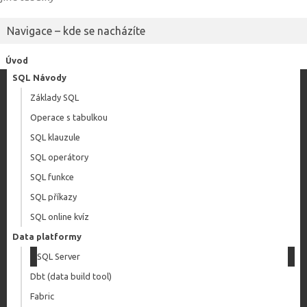
Navigace – kde se nacházíte
Úvod
SQL Návody
Základy SQL
Operace s tabulkou
SQL klauzule
SQL operátory
SQL funkce
SQL příkazy
SQL online kvíz
Data platformy
SQL Server
Dbt (data build tool)
Fabric