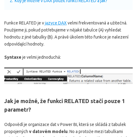
2.
Kdy je možné v DAX použít funkci RELATED a jak?
Funkce RELATED je v
jazyce DAX
velmi frekventovaná a užitečná.
Použijeme ji, pokud potřebujeme v nějaké tabulce (A) vyhledat
hodnotu z jiné tabulky (B). A právě úkolem této funkce je nalezení
odpovídající hodnoty.
Syntaxe
je velmi jednoduchá:
Jak je možné, že funkci RELATED stačí pouze 1
parametr?
Odpovědí je organizace dat v Power BI, která se skládá z tabulek
propojených
v datovém modelu
. No a protože mezi tabulkami