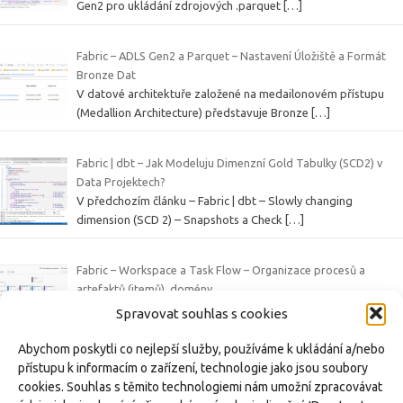
Gen2 pro ukládání zdrojových .parquet
[…]
Fabric – ADLS Gen2 a Parquet – Nastavení Úložiště a Formát
Bronze Dat
V datové architektuře založené na medailonovém přístupu
(Medallion Architecture) představuje Bronze
[…]
Fabric | dbt – Jak Modeluju Dimenzní Gold Tabulky (SCD2) v
Data Projektech?
V předchozím článku – Fabric | dbt – Slowly changing
dimension (SCD 2) – Snapshots a Check
[…]
Fabric – Workspace a Task Flow – Organizace procesů a
artefaktů (itemů), domény
V rámci série článků o platformě Microsoft Fabric se věnujeme
Spravovat souhlas s cookies
různým funkcím a artefaktům tohoto
[…]
Abychom poskytli co nejlepší služby, používáme k ukládání a/nebo
přístupu k informacím o zařízení, technologie jako jsou soubory
Fabric | dbt – Slowly changing dimension (SCD 2) – Snapshots a
cookies. Souhlas s těmito technologiemi nám umožní zpracovávat
Check Strategie v dbt s příkladem