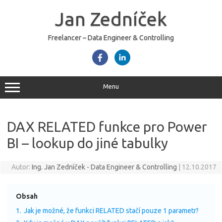
Skip
to
Jan Zedníček
content
Freelancer – Data Engineer & Controlling
Menu
DAX RELATED funkce pro Power
BI – lookup do jiné tabulky
Autor:
Ing. Jan Zedníček - Data Engineer & Controlling
|
12.10.2017
Obsah
1.
Jak je možné, že funkci RELATED stačí pouze 1 parametr?