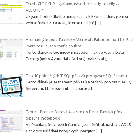
Excel | XLOOKUP – syntaxe, návod, příklady, rozdíly vs
VLOOKUP
Už jsem hodně dlouho nenapsal nic k Excelu a dnes jsem si
vybral funkci XLOOKUP, kterou tu ještě
[…]
Hromadný Import Tabulek v Microsoft Fabric pomocí for Each
kontejneru a json config souboru
Tento článek je technickým návodem, jak ve Fabric Data
Factory (nebo Azure data factory) realizovat
[…]
Top 10 pokročilých T-SQL příkazů pro vývoj v SQL Serveru
Tento článek je seznamem příkazů a technik pro práci se SQL
Serverem, které jsou rutinní součástí
[…]
Fabric – Bronze: Datová Akvizice do Delta Tabulek přes
pipeline (notebook)
V několika předchozích článcích jsem řešil jak nastavit ADLS
Gen2 pro ukládání zdrojových .parquet
[…]