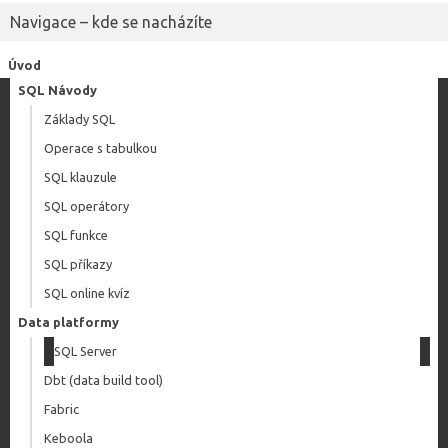
Navigace – kde se nacházíte
Úvod
SQL Návody
Základy SQL
Operace s tabulkou
SQL klauzule
SQL operátory
SQL funkce
SQL příkazy
SQL online kvíz
Data platformy
SQL Server
Dbt (data build tool)
Fabric
Keboola