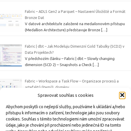
Fabric – ADLS Gen2 a Parquet – Nastavení Úložiště a Formát
Bronze Dat
V datové architektuře založené na medailonovém přístupu
(Medallion Architecture) představuje Bronze
[…]
Fabric | dbt – Jak Modeluju Dimenzní Gold Tabulky (SCD2) v
Data Projektech?
V předchozím článku – Fabric | dbt – Slowly changing
dimension (SCD 2) – Snapshots a Check
[…]
Fabric – Workspace a Task Flow – Organizace procesů a
artefaktů (itemů), domény
V rámci série článků o platformě Microsoft Fabric se věnujeme
Spravovat souhlas s cookies
různým funkcím a artefaktům tohoto
[…]
Abychom poskytli co nejlepší služby, používáme k ukládání a/nebo
přístupu k informacím o zařízení, technologie jako jsou soubory
Fabric | dbt – Slowly changing dimension (SCD 2) – Snapshots a
cookies. Souhlas s těmito technologiemi nám umožní zpracovávat
Check Strategie v dbt s příkladem
údaje, jako je chování při procházení nebo jedinečná ID na tomto
Slowly Changing Dimensions (SCD) představují způsob, jak v