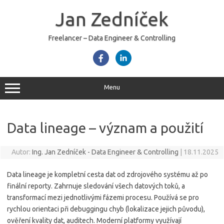
Skip
to
Jan Zedníček
content
Freelancer – Data Engineer & Controlling
Menu
Data lineage – význam a použití
Autor:
Ing. Jan Zedníček - Data Engineer & Controlling
|
18.11.2025
Data lineage je kompletní cesta dat od zdrojového systému až po
finální reporty. Zahrnuje sledování všech datových toků, a
transformací mezi jednotlivými fázemi procesu. Používá se pro
rychlou orientaci při debuggingu chyb (lokalizace jejich původu),
ověření kvality dat, auditech. Moderní platformy využívají