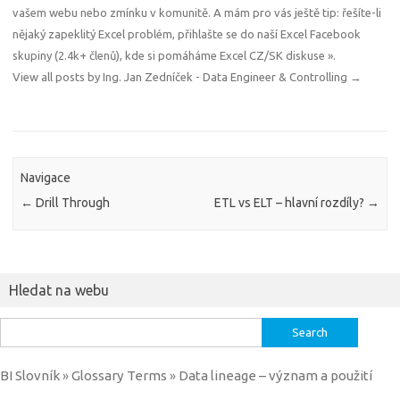
vašem webu nebo zmínku v komunitě. A mám pro vás ještě tip: řešíte-li
nějaký zapeklitý Excel problém, přihlašte se do naší Excel Facebook
skupiny (2.4k+ členů), kde si pomáháme
Excel CZ/SK diskuse »
.
View all posts by Ing. Jan Zedníček - Data Engineer & Controlling
→
Navigace
←
Drill Through
ETL vs ELT – hlavní rozdíly?
→
Hledat na webu
Search
for:
BI Slovník
Glossary Terms
Data lineage – význam a použití
»
»