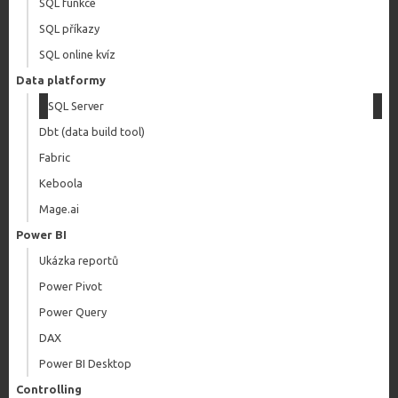
SQL funkce
SQL příkazy
SQL online kvíz
Data platformy
SQL Server
Dbt (data build tool)
Fabric
Keboola
Mage.ai
Power BI
Ukázka reportů
Power Pivot
Power Query
DAX
Power BI Desktop
Controlling