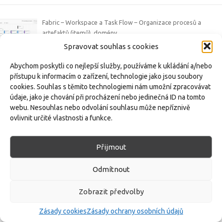
Fabric – Workspace a Task Flow – Organizace procesů a
artefaktů (itemů), domény
V rámci série článků o platformě Microsoft Fabric se věnujeme
Spravovat souhlas s cookies
různým funkcím a artefaktům tohoto
[…]
Abychom poskytli co nejlepší služby, používáme k ukládání a/nebo
přístupu k informacím o zařízení, technologie jako jsou soubory
Fabric | dbt – Slowly changing dimension (SCD 2) – Snapshots a
cookies. Souhlas s těmito technologiemi nám umožní zpracovávat
Check Strategie v dbt s příkladem
údaje, jako je chování při procházení nebo jedinečná ID na tomto
Slowly Changing Dimensions (SCD) představují způsob, jak v
webu. Nesouhlas nebo odvolání souhlasu může nepříznivě
datovém skladu uchovávat a spravovat
[…]
ovlivnit určité vlastnosti a funkce.
Přijmout
Freelancing:
Datový sklad |
Manažerský reporting |
Finance &
Controlling |
Kontakt
Odmítnout
Zásady:
Ochrana osobních údajů |
Zásady cookies
Zobrazit předvolby
© 2025 Jan Zedníček — Data Engineer & Controlling. Všechna práva
Zásady cookies
Zásady ochrany osobních údajů
vyhrazena.