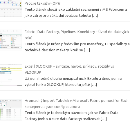
Proč je tak silný (OP)?
Tento článek slouží jako základní seznámení s MS Fabricem a
jako zdroj pro základní evaluaci tohoto
[…]
Fabric | Data Factory, Pipelines, Konektory – Úvod do datových
toků
Tento článek je určen především pro manažery, IT specialisty a
technické decision makery, kteří se
[…]
Excel | XLOOKUP – syntaxe, návod, příklady, rozdíly vs
VLOOKUP
Už jsem hodně dlouho nenapsal nic k Excelu a dnes jsem si
vybral funkci XLOOKUP, kterou tu ještě
[…]
Hromadný Import Tabulek v Microsoft Fabric pomocí for Each
kontejneru a json config souboru
Tento článek je technickým návodem, jak ve Fabric Data
Factory (nebo Azure data factory) realizovat
[…]