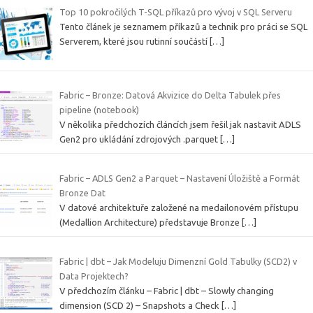
Top 10 pokročilých T-SQL příkazů pro vývoj v SQL Serveru
Tento článek je seznamem příkazů a technik pro práci se SQL
Serverem, které jsou rutinní součástí
[…]
Fabric – Bronze: Datová Akvizice do Delta Tabulek přes
pipeline (notebook)
V několika předchozích článcích jsem řešil jak nastavit ADLS
Gen2 pro ukládání zdrojových .parquet
[…]
Fabric – ADLS Gen2 a Parquet – Nastavení Úložiště a Formát
Bronze Dat
V datové architektuře založené na medailonovém přístupu
(Medallion Architecture) představuje Bronze
[…]
Fabric | dbt – Jak Modeluju Dimenzní Gold Tabulky (SCD2) v
Data Projektech?
V předchozím článku – Fabric | dbt – Slowly changing
dimension (SCD 2) – Snapshots a Check
[…]