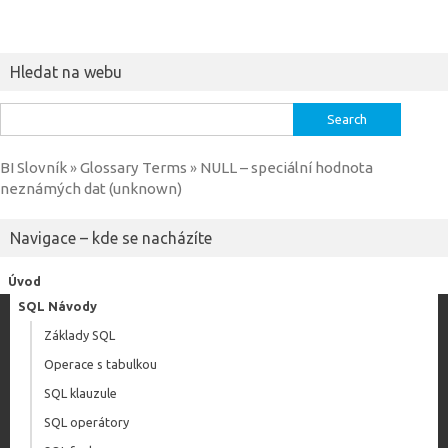
Hledat na webu
Search
for:
BI Slovník
Glossary Terms
NULL – speciální hodnota
»
»
neznámých dat (unknown)
Navigace – kde se nacházíte
Úvod
SQL Návody
Základy SQL
Operace s tabulkou
SQL klauzule
SQL operátory