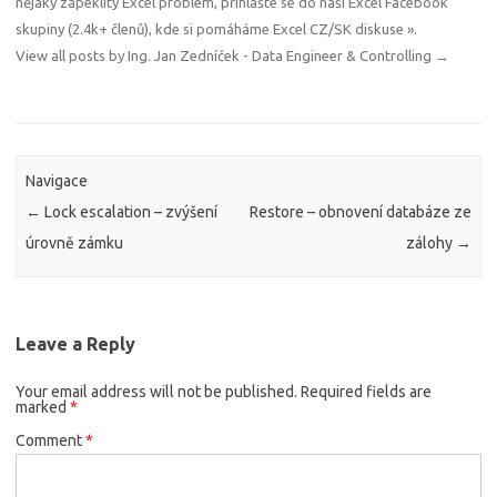
nějaký zapeklitý Excel problém, přihlašte se do naší Excel Facebook
skupiny (2.4k+ členů), kde si pomáháme
Excel CZ/SK diskuse »
.
View all posts by Ing. Jan Zedníček - Data Engineer & Controlling
→
Navigace
←
Lock escalation – zvýšení
Restore – obnovení databáze ze
úrovně zámku
zálohy
→
Leave a Reply
Your email address will not be published.
Required fields are
marked
*
Comment
*