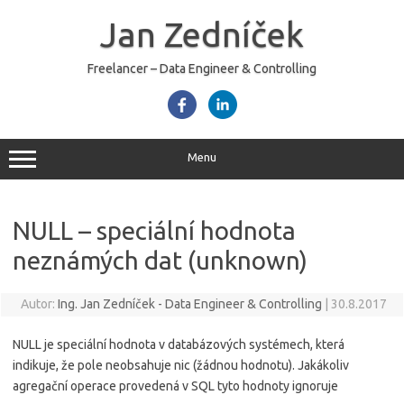
Skip
to
Jan Zedníček
content
Freelancer – Data Engineer & Controlling
Menu
NULL – speciální hodnota
neznámých dat (unknown)
Autor:
Ing. Jan Zedníček - Data Engineer & Controlling
|
30.8.2017
NULL je speciální hodnota v databázových systémech, která
indikuje, že pole neobsahuje nic (žádnou hodnotu). Jakákoliv
agregační operace provedená v SQL tyto hodnoty ignoruje