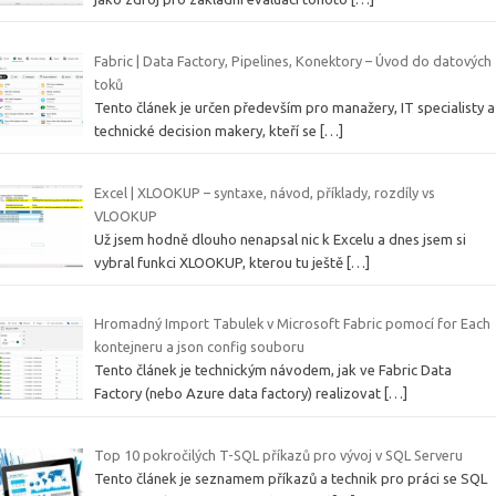
Fabric | Data Factory, Pipelines, Konektory – Úvod do datových
toků
Tento článek je určen především pro manažery, IT specialisty a
technické decision makery, kteří se
[…]
Excel | XLOOKUP – syntaxe, návod, příklady, rozdíly vs
VLOOKUP
Už jsem hodně dlouho nenapsal nic k Excelu a dnes jsem si
vybral funkci XLOOKUP, kterou tu ještě
[…]
Hromadný Import Tabulek v Microsoft Fabric pomocí for Each
kontejneru a json config souboru
Tento článek je technickým návodem, jak ve Fabric Data
Factory (nebo Azure data factory) realizovat
[…]
Top 10 pokročilých T-SQL příkazů pro vývoj v SQL Serveru
Tento článek je seznamem příkazů a technik pro práci se SQL