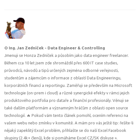
O Ing. Jan Zedníček - Data Engineer & Controlling
Jmenuji se Honza Zedníček a působím jako data engineer freelancer.
Během cca 10 let jsem zde shromáždil přes 600 IT case studies,
průvodců, návodů a tipů určených zejména odborné veřejnosti,
studentům a zájemcům o informace z oblastí Data Engineeringu,
korporátních financí a reportingu. Zaměřuji se především na Microsoft
technologie (on-prem i cloud) a různé synergické efekty v rámci jejich
produktového portfolia pro dataře a finanční profesionály. Věnuji se
také dalším platformám a významným hráčům z oblasti open source
technologií. 🔥 Pokud vám tento článek pomohl, ocením referenci na
vašem webu nebo zmínku v komunitě. A mám pro vás ještě tip: řešíte-li
nějaký zapeklitý Excel problém, přihlašte se do naší Excel Facebook
skupiny (2.4k+ členů), kde si pomáháme
Excel CZ/SK diskuse »
.