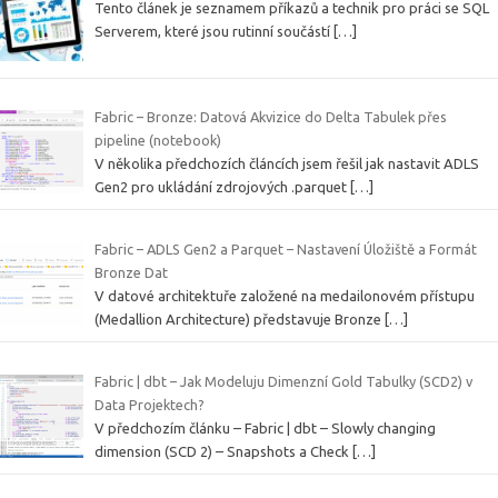
Tento článek je seznamem příkazů a technik pro práci se SQL
Serverem, které jsou rutinní součástí
[…]
Fabric – Bronze: Datová Akvizice do Delta Tabulek přes
pipeline (notebook)
V několika předchozích článcích jsem řešil jak nastavit ADLS
Gen2 pro ukládání zdrojových .parquet
[…]
Fabric – ADLS Gen2 a Parquet – Nastavení Úložiště a Formát
Bronze Dat
V datové architektuře založené na medailonovém přístupu
(Medallion Architecture) představuje Bronze
[…]
Fabric | dbt – Jak Modeluju Dimenzní Gold Tabulky (SCD2) v
Data Projektech?
V předchozím článku – Fabric | dbt – Slowly changing
dimension (SCD 2) – Snapshots a Check
[…]