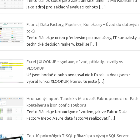
Tento článek slouží jako základní seznámení s MS Fabricem a
jako zdroj pro základní evaluaci tohoto
[…]
Fabric | Data Factory, Pipelines, Konektory – Úvod do datových
toků
Tento článek je určen především pro manažery, IT specialisty a
technické decision makery, kteří se
[…]
Excel | XLOOKUP – syntaxe, návod, příklady, rozdíly vs
VLOOKUP
Už jsem hodně dlouho nenapsal nic k Excelu a dnes jsem si
vybral funkci XLOOKUP, kterou tu ještě
[…]
Hromadný Import Tabulek v Microsoft Fabric pomocí for Each
kontejneru a json config souboru
Tento článek je technickým návodem, jak ve Fabric Data
Factory (nebo Azure data factory) realizovat
[…]
Top 10 pokročilých T-SQL příkazů pro vývoj v SQL Serveru