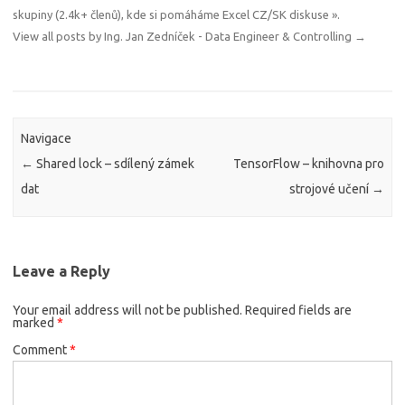
skupiny (2.4k+ členů), kde si pomáháme
Excel CZ/SK diskuse »
.
View all posts by Ing. Jan Zedníček - Data Engineer & Controlling
→
Navigace
←
Shared lock – sdílený zámek
TensorFlow – knihovna pro
dat
strojové učení
→
Leave a Reply
Your email address will not be published.
Required fields are
marked
*
Comment
*