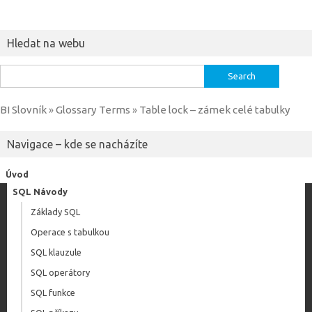
Hledat na webu
Search
for:
BI Slovník
Glossary Terms
Table lock – zámek celé tabulky
»
»
Navigace – kde se nacházíte
Úvod
SQL Návody
Základy SQL
Operace s tabulkou
SQL klauzule
SQL operátory
SQL funkce