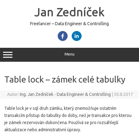
Skip
to
Jan Zedníček
content
Freelancer – Data Engineer & Controlling
Menu
Table lock – zámek celé tabulky
Autor:
Ing. Jan Zedníček - Data Engineer & Controlling
|
30.8.2017
Table lock je v sql druh zámku, který znemožňuje ostatním
transakcím přístup do tabulky do doby, než je transakce pro kterou
je zámek rezervován dokončena. Používá se pro rozsáhlejší
aktualizace nebo administrativní úpravy.