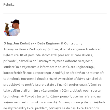
Rubrika:
O Ing. Jan Zedníček - Data Engineer & Controlling
Jmenuji se Honza Zedníček a působím jako data engineer freelancer.
Během cca 10 let jsem zde shromáždil přes 600 IT case studies,
průvodců, návodů a tipů určených zejména odborné veřejnosti,
studentům a zájemcům o informace z oblastí Data Engineeringu,
korporátních financí a reportingu. Zaměřuji se především na Microsoft
technologie (on-prem i cloud) a různé synergické efekty v rámci jejich
produktového portfolia pro dataře a finanční profesionály. Věnuji se
také dalším platformám a významným hráčům z oblasti open source
technologií. 🔥 Pokud vám tento článek pomohl, ocením referenci na
vašem webu nebo zmínku v komunitě. A mám pro vás ještě tip: řešíte-li
nějaký zapeklitý Excel problém, přihlašte se do naší Excel Facebook