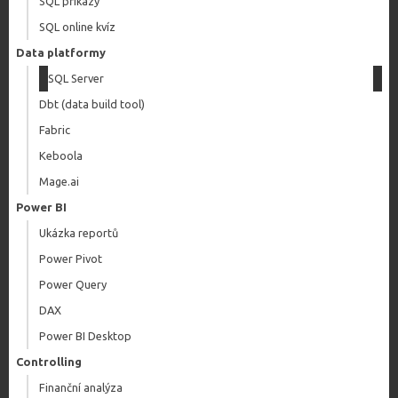
SQL příkazy
SQL online kvíz
Data platformy
SQL Server
Dbt (data build tool)
Fabric
Keboola
Mage.ai
Power BI
Ukázka reportů
Power Pivot
Power Query
DAX
Power BI Desktop
Controlling
Finanční analýza