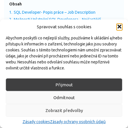
Obsah
1.
SQL Developer- Popis práce – Job Description
2.
Možnosti Uplatnění SQL Developera – Nejčastější
zaměstnavatelé
Spravovat souhlas s cookies
3.
Klíčové Dovednosti pro SQL Developera
Abychom poskytli co nejlepší služby, používáme k ukládání a/nebo
přístupu k informacím o zařízení, technologie jako jsou soubory
cookies. Souhlas s těmito technologiemi nám umožní zpracovávat
SQL Developer je zodpovědný za vývoj a správu databázových
údaje, jako je chování při procházení nebo jedinečná ID na tomto
struktur aplikací a to jak z pohledu databázové architektury
webu. Nesouhlas nebo odvolání souhlasu může nepříznivě
(tabulky, pohledy, procedury, triggery), tak z hlediska bezpečnosti
ovlivnit určité vlastnosti a funkce.
(správy přístupů, ochrany).
Přijmout
SQL Developeři nejčastěji pracují s těmito databázovými
platformami: SQL Server, MySQL a Oracle. Často jsou jako SQL
Odmítnout
Developeři označování mylně i Databázoví administrátoři – jenže
tato pozice vyžaduje jiný skillset i když se částečně překrývají.
Zobrazit předvolby
SQL Developer- Popis práce – Job Description
Zásady cookies
Zásady ochrany osobních údajů