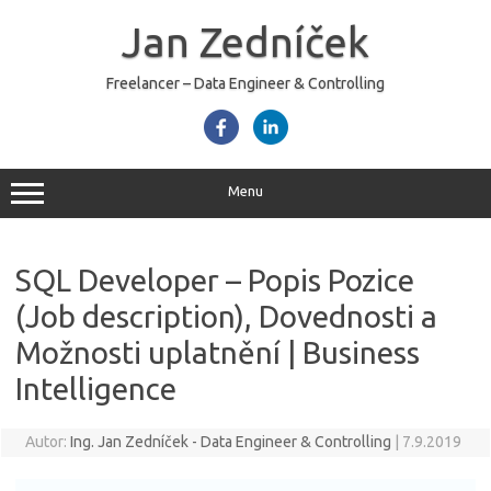
Skip
to
Jan Zedníček
content
Freelancer – Data Engineer & Controlling
Menu
SQL Developer – Popis Pozice
(Job description), Dovednosti a
Možnosti uplatnění | Business
Intelligence
Autor:
Ing. Jan Zedníček - Data Engineer & Controlling
|
7.9.2019